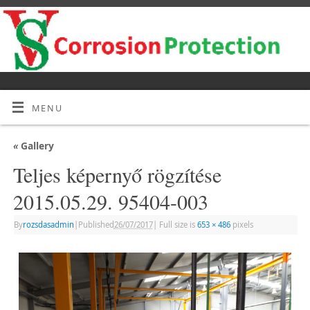
MENU
«
Gallery
Teljes képernyő rögzítése
2015.05.29. 95404-003
By
rozsdasadmin
|
Published
26/07/2017
|
Full size is
653 × 486
pixels