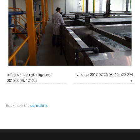
«
Teljes képernyő rögzítése
vlcsnap-2017-07-26-08h10m20s274
2015.05.29. 124605
»
Bookmark the
permalink
.