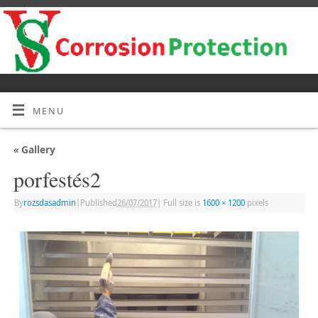
MENU
«
Gallery
porfestés2
By
rozsdasadmin
|
Published
26/07/2017
|
Full size is
1600 × 1200
pixels