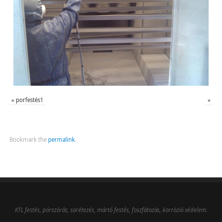
«
porfestés1
»
Bookmark the
permalink
.
KTL festés, pórszórás, sörétezés, mártó festés, foszfátozás, korrózió védelem.